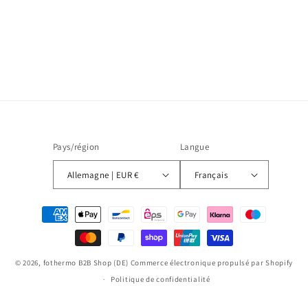
o
n
:
Pays/région
Langue
Allemagne | EUR €
Français
Moyens
de
paiement
© 2026,
fothermo B2B Shop (DE)
Commerce électronique propulsé par Shopify
Politique de confidentialité