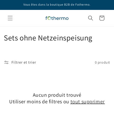
et
Vous êtes dans la boutique B2B de Fothermo.
passer
au
contenu
Panier
C
Sets ohne Netzeinspeisung
o
l
Filtrer et trier
0 produit
l
e
c
Aucun produit trouvé
t
Utiliser moins de filtres ou
tout supprimer
i