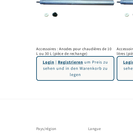
c
t
i
Accessoires : Anodes pour chaudières de 10
Accessoir
o
L ou 30 L (pièce de rechange)
litres (p
Login
|
Registrieren
um Preis zu
Logi
n
sehen und in den Warenkorb zu
sehe
legen
:
Pays/région
Langue