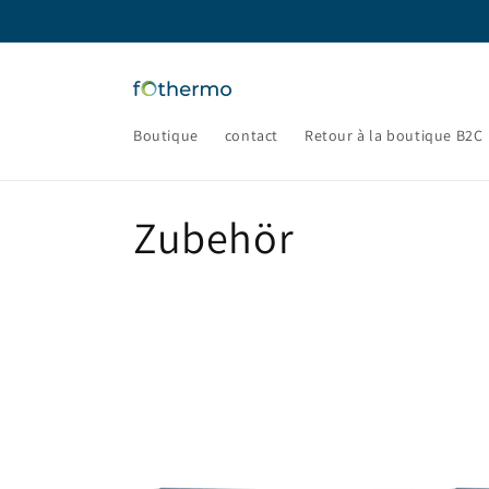
et
passer
au
contenu
Boutique
contact
Retour à la boutique B2C
C
Zubehör
o
l
l
e