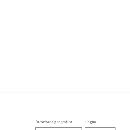
z
i
o
n
e
:
Paese/Area geografica
Lingua