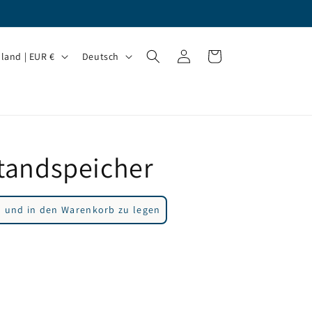
S
Einloggen
Warenkorb
Deutschland | EUR €
Deutsch
p
r
a
c
Standspeicher
h
e
 und in den Warenkorb zu legen