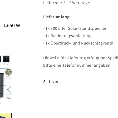
Menge
Menge
Lieferzeit: 3 - 7 Werktage
für
für
300
300
Lieferumfang:
Liter
Liter
Solar-
Solar-
- 1x 300 Liter Solar-Standspeicher
Standspeicher
Standspeicher
- 1x Bedienungsanleitung
- 1x Überdruck- und Rückschlagventil
Hinweis: Die Lieferung erfolgt per Sped
bitte eine Telefonnummer angeben.
Share