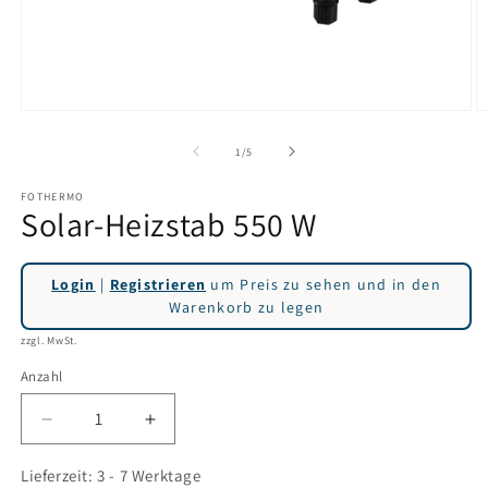
Medien
M
1
2
in
in
von
1
/
5
Modal
M
öffnen
ö
FOTHERMO
Solar-Heizstab 550 W
Login
|
Registrieren
um Preis zu sehen und in den
Warenkorb zu legen
zzgl. MwSt.
Anzahl
Verringere
Erhöhe
die
die
Menge
Menge
Lieferzeit: 3 - 7 Werktage