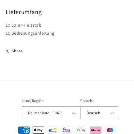
für
für
Solar-
Solar-
Lieferumfang
Heizstab
Heizstab
550
550
1x Solar-Heizstab
W
W
1x Bedienungsanleitung
Share
Land/Region
Sprache
Deutschland | EUR €
Deutsch
Zahlungsmethoden