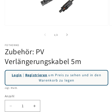
M
Medien
2
1
in
in
von
1
/
2
M
Modal
ö
öffnen
FOTHERMO
Zubehör: PV
Verlängerungskabel 5m
Login
|
Registrieren
um Preis zu sehen und in den
Warenkorb zu legen
zzgl. MwSt.
Anzahl
Verringere
Erhöhe