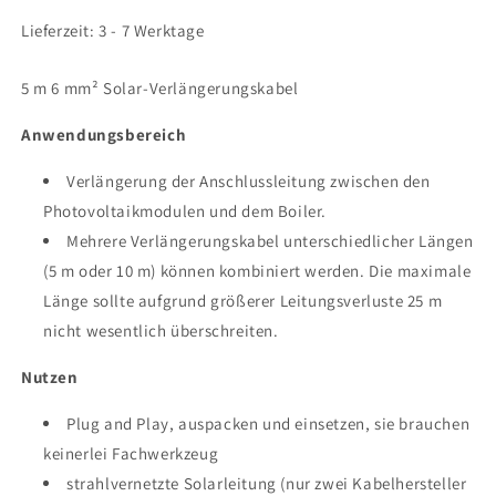
die
die
Menge
Menge
Lieferzeit: 3 - 7 Werktage
für
für
Zubehör:
Zubehör:
5 m 6 mm² Solar-Verlängerungskabel
PV
PV
Verlängerungskabel
Verlängerungskabel
Anwendungsbereich
5m
5m
Verlängerung der Anschlussleitung zwischen den
Photovoltaikmodulen und dem Boiler.
Mehrere Verlängerungskabel unterschiedlicher Längen
(5 m oder 10 m) können kombiniert werden. Die maximale
Länge sollte aufgrund größerer Leitungsverluste 25 m
nicht wesentlich überschreiten.
Nutzen
Plug and Play, auspacken und einsetzen, sie brauchen
keinerlei Fachwerkzeug
strahlvernetzte Solarleitung (nur zwei Kabelhersteller